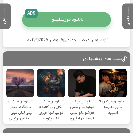
پست بعدی
پست قبلی
ADS
دانلــود موزیــکیـــو
دانلود ریمیکس جدید
5 نوامبر 2025
0 نظر
پست های پیشنهادی
دانلود ریمیکس ۹
دانلود ریمیکس
دانلود ریمیکس
دانلود ریمیکس
تایی علیرضا
دواره حال مسی
انگاری تو کالبدم
دلتنگتم خیلی
اسپید
هرشو دلواپسی
تویی تنها چیزی
لیلی لیلی لیلی _
فرهاد جهانگیری
که میتونم
میکس ترکیبی