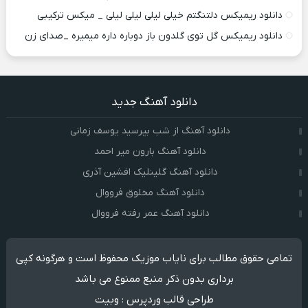
دانلود ریمیکس دلتنگتم خیلی لیلی لیلی لیلی _ میکس ترکیبی
دانلود ریمیکس گل توی گلدون باز دوباره داره میمیره _صدای زن
دانلود آهنگ جدید
دانلود آهنگ از شب بپرسید یوسف زمانی
دانلود آهنگ بارون میر احمد
دانلود آهنگ گلینلیک افشین آذری
دانلود آهنگ مخلوق فرووال
دانلود آهنگ عمر رفته فرووال
تمامی حقوق مطالب برای نایاب موزیک محفوظ است و هرگونه کپی
برداری بدون ذکر منبع ممنوع می باشد
طراحی قالب وردپرس
:
وبیت