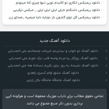
دانلود ریمیکس انگاری تو کالبدم تویی تنها چیزی که میتونم
دانلود ریمیکس دلتنگتم خیلی لیلی لیلی لیلی _ میکس ترکیبی
دانلود ریمیکس گل توی گلدون باز دوباره داره میمیره _صدای زن
دانلود آهنگ جدید
دانلود آهنگ تو خواب و بیداریتم خیرمات چشمانتم علی احمدیانی
دانلود آهنگ روزگار بیا مردم واسه قلب ترک خورم علی احمدیانی
دانلود آهنگ نمیشه یه روز بیای بگیرم دستاته هه علی احمدیانی
دانلود آهنگ عشق اولم کسری زاهدی
دانلود آهنگ ماشالله ماشالله بلال زارعی
تمامی حقوق مطالب برای نایاب موزیک محفوظ است و هرگونه کپی
برداری بدون ذکر منبع ممنوع می باشد