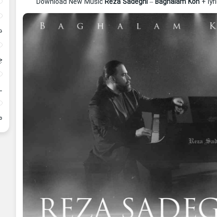
Download New Music
Reza Sadeghi
–
Baghalam Kon
+ lyr
د
چ
_
م