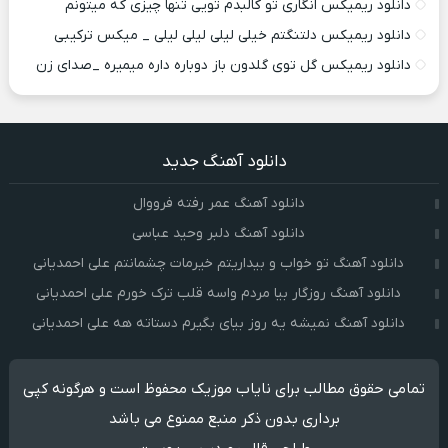
دانلود ریمیکس انگاری تو کالبدم تویی تنها چیزی که میتونم
دانلود ریمیکس دلتنگتم خیلی لیلی لیلی لیلی _ میکس ترکیبی
دانلود ریمیکس گل توی گلدون باز دوباره داره میمیره _صدای زن
دانلود آهنگ جدید
دانلود آهنگ عمر رفته فرووال
دانلود آهنگ دلبر وحید عباسی
دانلود آهنگ تو خواب و بیداریتم خیرمات چشمانتم علی احمدیانی
دانلود آهنگ روزگار بیا مردم واسه قلب ترک خورم علی احمدیانی
دانلود آهنگ نمیشه یه روز بیای بگیرم دستاته هه علی احمدیانی
تمامی حقوق مطالب برای نایاب موزیک محفوظ است و هرگونه کپی
برداری بدون ذکر منبع ممنوع می باشد