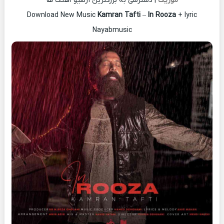
موزیک
| دسترسی به بزرگترین آرشیو آهنگ ها
Download New Music
Kamran Tafti
–
In Rooza
+ lyric
Nayabmusic