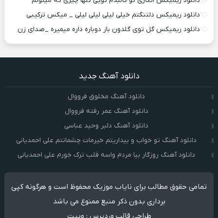
دانلود ریمیکس انگاری تو کالبدم تویی تنها چیزی که میتونم
دانلود ریمیکس دلتنگتم خیلی لیلی لیلی لیلی _ میکس ترکیبی
دانلود ریمیکس گل توی گلدون باز دوباره داره میمیره _صدای زن
دانلود آهنگ جدید
دانلود آهنگ مخلوق فرووال
دانلود آهنگ عمر رفته فرووال
دانلود آهنگ دلبر وحید عباسی
دانلود آهنگ تو خواب و بیداریتم خیرمات چشمانتم علی احمدیانی
دانلود آهنگ روزگار بیا مردم واسه قلب ترک خورم علی احمدیانی
تمامی حقوق مطالب برای نایاب موزیک محفوظ است و هرگونه کپی
برداری بدون ذکر منبع ممنوع می باشد
طراحی قالب وردپرس
:
وبیت