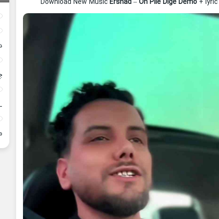
Download New Music
Ershad
–
On Pile Dige Demo
+ lyri
د
چ
_
م