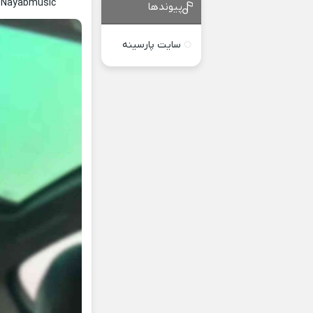
c Nayabmusic
پیوندها
سایت پارسینه