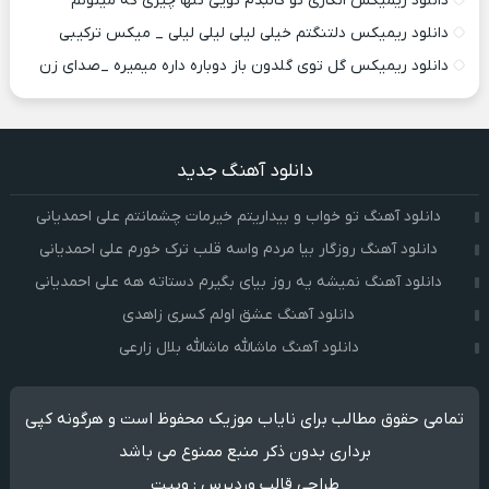
دانلود ریمیکس انگاری تو کالبدم تویی تنها چیزی که میتونم
دانلود ریمیکس دلتنگتم خیلی لیلی لیلی لیلی _ میکس ترکیبی
دانلود ریمیکس گل توی گلدون باز دوباره داره میمیره _صدای زن
دانلود آهنگ جدید
دانلود آهنگ تو خواب و بیداریتم خیرمات چشمانتم علی احمدیانی
دانلود آهنگ روزگار بیا مردم واسه قلب ترک خورم علی احمدیانی
دانلود آهنگ نمیشه یه روز بیای بگیرم دستاته هه علی احمدیانی
دانلود آهنگ عشق اولم کسری زاهدی
دانلود آهنگ ماشالله ماشالله بلال زارعی
تمامی حقوق مطالب برای نایاب موزیک محفوظ است و هرگونه کپی
برداری بدون ذکر منبع ممنوع می باشد
طراحی قالب وردپرس
:
وبیت