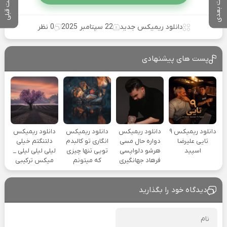
پست بعدی
پست قبلی
دانلود ریمیکس جدید
22 سپتامبر 2025
0 نظر
پست های پیشنهادی
دانلود ریمیکس ۹
دانلود ریمیکس
دانلود ریمیکس
دانلود ریمیکس
تایی علیرضا
دواره حال مسی
انگاری تو کالبدم
دلتنگتم خیلی
اسپید
هرشو دلواپسی
تویی تنها چیزی
لیلی لیلی لیلی _
فرهاد جهانگیری
که میتونم
میکس ترکیبی
دیدگاه خود را بگذارید