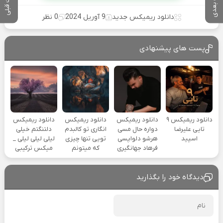
پست بعدی
پست قبلی
دانلود ریمیکس جدید
9 آوریل 2024
0 نظر
پست های پیشنهادی
دانلود ریمیکس ۹
دانلود ریمیکس
دانلود ریمیکس
دانلود ریمیکس
تایی علیرضا
دواره حال مسی
انگاری تو کالبدم
دلتنگتم خیلی
اسپید
هرشو دلواپسی
تویی تنها چیزی
لیلی لیلی لیلی _
فرهاد جهانگیری
که میتونم
میکس ترکیبی
دیدگاه خود را بگذارید