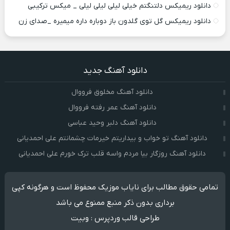
دانلود ریمیکس دلتنگتم خیلی لیلی لیلی لیلی _ میکس ترکیبی
دانلود ریمیکس گل توی گلدون باز دوباره داره میمیره _صدای زن
دانلود آهنگ جدید
دانلود آهنگ مخلوق فرووال
دانلود آهنگ عمر رفته فرووال
دانلود آهنگ دلبر وحید عباسی
دانلود آهنگ تو خواب و بیداریتم خیرمات چشمانتم علی احمدیانی
دانلود آهنگ روزگار بیا مردم واسه قلب ترک خورم علی احمدیانی
تمامی حقوق مطالب برای نایاب موزیک محفوظ است و هرگونه کپی
برداری بدون ذکر منبع ممنوع می باشد
طراحی قالب وردپرس
:
وبیت