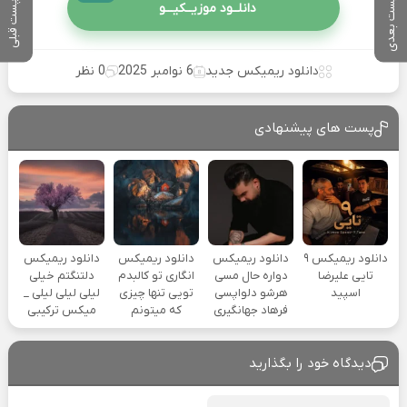
پست بعدی
پست قبلی
دانلــود موزیــکیـــو
دانلود ریمیکس جدید
6 نوامبر 2025
0 نظر
پست های پیشنهادی
دانلود ریمیکس ۹
دانلود ریمیکس
دانلود ریمیکس
دانلود ریمیکس
تایی علیرضا
دواره حال مسی
انگاری تو کالبدم
دلتنگتم خیلی
اسپید
هرشو دلواپسی
تویی تنها چیزی
لیلی لیلی لیلی _
فرهاد جهانگیری
که میتونم
میکس ترکیبی
دیدگاه خود را بگذارید