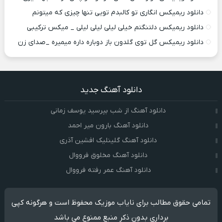
دانلود ریمیکس انگاری تو کالبدم تویی تنها چیزی که میتونم
دانلود ریمیکس دلتنگتم خیلی لیلی لیلی لیلی _ میکس ترکیبی
دانلود ریمیکس گل توی گلدون باز دوباره داره میمیره _صدای زن
دانلود آهنگ جدید
دانلود آهنگ از شب بپرسید یوسف زمانی
دانلود آهنگ بارون میر احمد
دانلود آهنگ گلینلیک افشین آذری
دانلود آهنگ مخلوق فرووال
دانلود آهنگ عمر رفته فرووال
تمامی حقوق مطالب برای نایاب موزیک محفوظ است و هرگونه کپی
برداری بدون ذکر منبع ممنوع می باشد