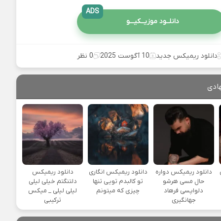
ADS
دانلــود موزیــکیـــو
دانلود ریمیکس جدید
10 آگوست 2025
0 نظر
ادی
یی
دانلود ریمیکس دواره
دانلود ریمیکس انگاری
دانلود ریمیکس
حال مسی هرشو
تو کالبدم تویی تنها
دلتنگتم خیلی لیلی
دلواپسی فرهاد
چیزی که میتونم
لیلی لیلی _ میکس
جهانگیری
ترکیبی