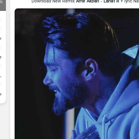
Download New Remix
Amir Akbari
–
Lanat R
+ lyric N
د
چ
_
م