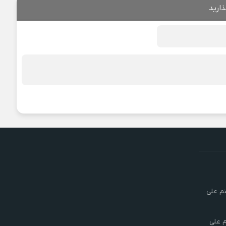
ذارید
تم علی
م علی