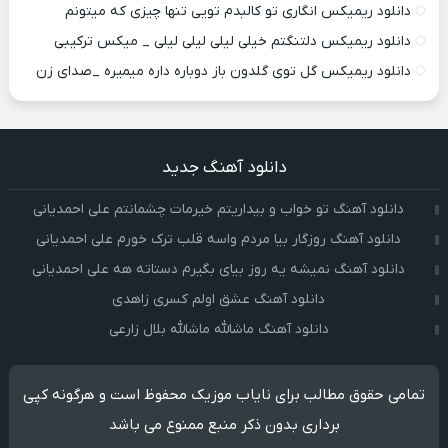
دانلود ریمیکس انگاری تو کالبدم تویی تنها چیزی که میتونم
دانلود ریمیکس دلتنگتم خیلی لیلی لیلی لیلی _ میکس ترکیبی
دانلود ریمیکس گل توی گلدون باز دوباره داره میمیره _صدای زن
دانلود آهنگ جدید
دانلود آهنگ تو خواب و بیداریتم خیرمات چشمانتم علی احمدیانی
دانلود آهنگ روزگار بیا مردم واسه قلب ترک خورم علی احمدیانی
دانلود آهنگ نمیشه یه روز بیای بگیرم دستاته هه علی احمدیانی
دانلود آهنگ عشق اولم کسری زاهدی
دانلود آهنگ ماشالله ماشالله بلال زارعی
تمامی حقوق مطالب برای نایاب موزیک محفوظ است و هرگونه کپی
برداری بدون ذکر منبع ممنوع می باشد