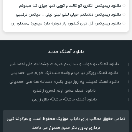
دانلود ریمیکس انگاری تو کالبدم تویی تنها چیزی که میتونم
دانلود ریمیکس دلتنگتم خیلی لیلی لیلی لیلی _ میکس ترکیبی
دانلود ریمیکس گل توی گلدون باز دوباره داره میمیره _صدای زن
دانلود آهنگ جدید
دانلود آهنگ تو خواب و بیداریتم خیرمات چشمانتم علی احمدیانی
دانلود آهنگ روزگار بیا مردم واسه قلب ترک خورم علی احمدیانی
دانلود آهنگ نمیشه یه روز بیای بگیرم دستاته هه علی احمدیانی
دانلود آهنگ عشق اولم کسری زاهدی
دانلود آهنگ ماشالله ماشالله بلال زارعی
تمامی حقوق مطالب برای نایاب موزیک محفوظ است و هرگونه کپی
برداری بدون ذکر منبع ممنوع می باشد