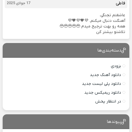
فاطی
17 جولای 2025
عاشقتم تجنگی.
آهنگت دنبال میکنم. 💜🧡💜🧡💜
همه رو بهت ترجیح میدم 🥹🥹🥹🥹🥹
تلاشتو بیشتر کن
دسته‌بندی‌ها
بزودی
دانلود آهنگ جدید
دانلود پلی لیست جدید
دانلود ریمیکس جدید
در انتظار پخش
پیوندها