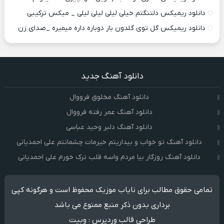
دانلود ریمیکس دلتنگتم خیلی لیلی لیلی لیلی _ میکس ترکیبی
دانلود ریمیکس گل توی گلدون باز دوباره داره میمیره _صدای زن
دانلود آهنگ جدید
دانلود آهنگ مخلوق فرووال
دانلود آهنگ عمر رفته فرووال
دانلود آهنگ دلبر وحید عباسی
دانلود آهنگ تو خواب و بیداریتم خیرمات چشمانتم علی احمدیانی
دانلود آهنگ روزگار بیا مردم واسه قلب ترک خورم علی احمدیانی
تمامی حقوق مطالب برای نایاب موزیک محفوظ است و هرگونه کپی
برداری بدون ذکر منبع ممنوع می باشد
طراحی قالب وردپرس
:
وبیت