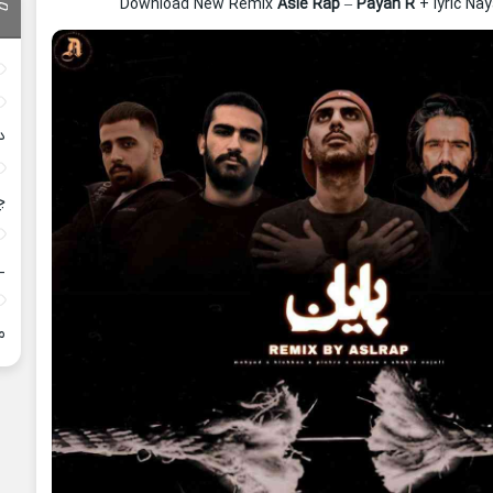
Download New Remix
Asle Rap
–
Payan R
+ lyric Na
د
چ
_
م