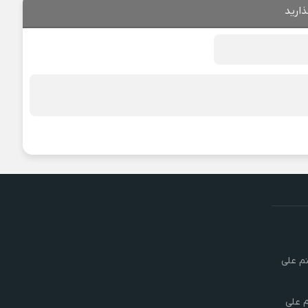
ذارید
تم علی
م علی