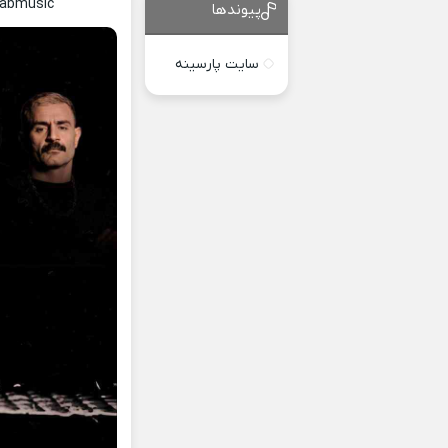
yabmusic
پیوندها
سایت پارسینه