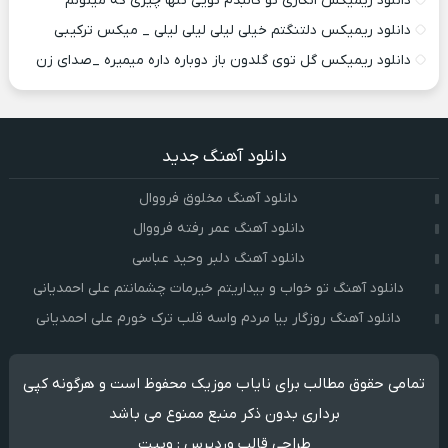
دانلود ریمیکس انگاری تو کالبدم تویی تنها چیزی که میتونم
دانلود ریمیکس دلتنگتم خیلی لیلی لیلی لیلی _ میکس ترکیبی
دانلود ریمیکس گل توی گلدون باز دوباره داره میمیره _صدای زن
دانلود آهنگ جدید
دانلود آهنگ مخلوق فرووال
دانلود آهنگ عمر رفته فرووال
دانلود آهنگ دلبر وحید عباسی
دانلود آهنگ تو خواب و بیداریتم خیرمات چشمانتم علی احمدیانی
دانلود آهنگ روزگار بیا مردم واسه قلب ترک خورم علی احمدیانی
تمامی حقوق مطالب برای نایاب موزیک محفوظ است و هرگونه کپی
برداری بدون ذکر منبع ممنوع می باشد
طراحی قالب وردپرس
:
وبیت