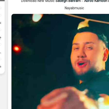
Download New Music
Sadegh Bahram
–
Abroo Kamoon
Nayabmusic
د
چ
_
م