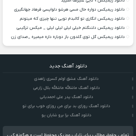
دانلود ریمیکس ۹ تایی علیرضا اسپید
دانلود ریمیکس دواره حال مسی هرشو دلواپسی فرهاد جهانگیری
دانلود ریمیکس انگاری تو کالبدم تویی تنها چیزی که میتونم
دانلود ریمیکس دلتنگتم خیلی لیلی لیلی لیلی _ میکس ترکیبی
دانلود ریمیکس گل توی گلدون باز دوباره داره میمیره _صدای زن
دانلود آهنگ جدید
دانلود آهنگ عشق اولم کسری زاهدی
دانلود آهنگ ماشالله ماشالله بلال زارعی
دانلود آهنگ پدر علی احمدیانی
دانلود آهنگ روزای بد برای من روزای خوب برای تو
دانلود آهنگ بزا برو شایان یو
تمامی حقوق مطالب برای نایاب موزیک محفوظ است و هرگونه کپی