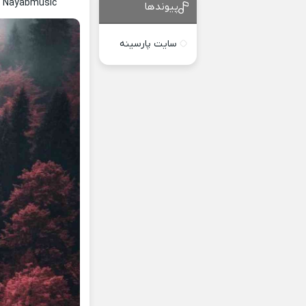
ic Nayabmusic
پیوندها
سایت پارسینه