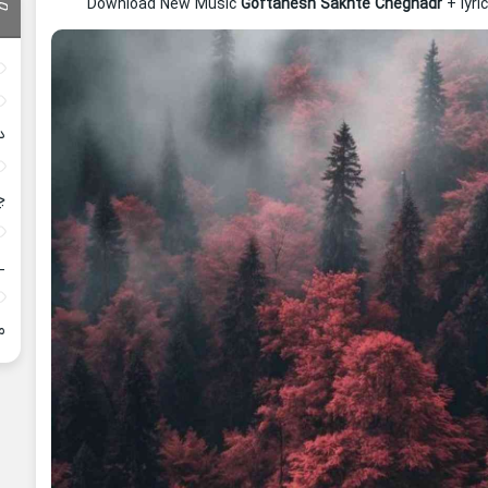
Download New Music
Goftanesh Sakhte Cheghadr
+ lyr
د
چ
_
م