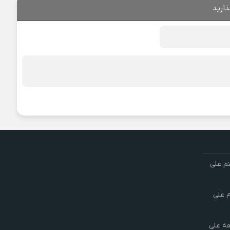
ذارید
تم علی
م علی
هه علی