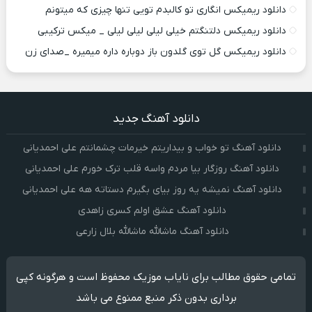
دانلود ریمیکس انگاری تو کالبدم تویی تنها چیزی که میتونم
دانلود ریمیکس دلتنگتم خیلی لیلی لیلی لیلی _ میکس ترکیبی
دانلود ریمیکس گل توی گلدون باز دوباره داره میمیره _صدای زن
دانلود آهنگ جدید
دانلود آهنگ تو خواب و بیداریتم خیرمات چشمانتم علی احمدیانی
دانلود آهنگ روزگار بیا مردم واسه قلب ترک خورم علی احمدیانی
دانلود آهنگ نمیشه یه روز بیای بگیرم دستاته هه علی احمدیانی
دانلود آهنگ عشق اولم کسری زاهدی
دانلود آهنگ ماشالله ماشالله بلال زارعی
تمامی حقوق مطالب برای نایاب موزیک محفوظ است و هرگونه کپی
برداری بدون ذکر منبع ممنوع می باشد