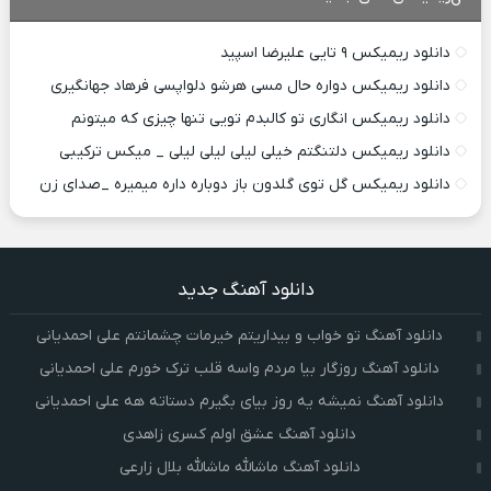
دانلود ریمیکس ۹ تایی علیرضا اسپید
دانلود ریمیکس دواره حال مسی هرشو دلواپسی فرهاد جهانگیری
دانلود ریمیکس انگاری تو کالبدم تویی تنها چیزی که میتونم
دانلود ریمیکس دلتنگتم خیلی لیلی لیلی لیلی _ میکس ترکیبی
دانلود ریمیکس گل توی گلدون باز دوباره داره میمیره _صدای زن
دانلود آهنگ جدید
دانلود آهنگ تو خواب و بیداریتم خیرمات چشمانتم علی احمدیانی
دانلود آهنگ روزگار بیا مردم واسه قلب ترک خورم علی احمدیانی
دانلود آهنگ نمیشه یه روز بیای بگیرم دستاته هه علی احمدیانی
دانلود آهنگ عشق اولم کسری زاهدی
دانلود آهنگ ماشالله ماشالله بلال زارعی