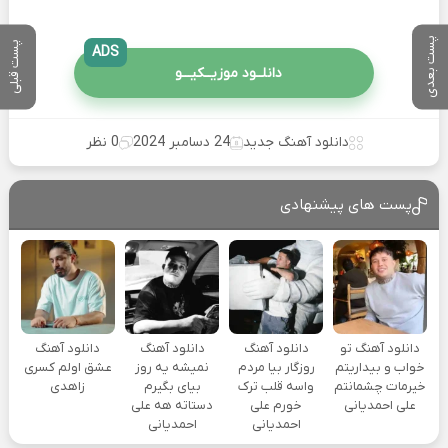
پست بعدی
پست قبلی
ADS
دانلــود موزیــکیـــو
دانلود آهنگ جدید
24 دسامبر 2024
0 نظر
پست های پیشنهادی
دانلود آهنگ تو
دانلود آهنگ
دانلود آهنگ
دانلود آهنگ
خواب و بیداریتم
روزگار بیا مردم
نمیشه یه روز
عشق اولم کسری
خیرمات چشمانتم
واسه قلب ترک
بیای بگیرم
زاهدی
علی احمدیانی
خورم علی
دستاته هه علی
احمدیانی
احمدیانی