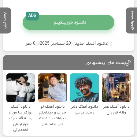
پست بعدی
پست قبلی
ADS
دانلــود موزیــکیـــو
دانلود آهنگ جدید
20 سپتامبر 2025
0 نظر
پست های پیشنهادی
دانلود آهنگ عمر
دانلود آهنگ دلبر
دانلود آهنگ تو
دانلود آهنگ
رفته فرووال
وحید عباسی
خواب و بیداریتم
روزگار بیا مردم
خیرمات چشمانتم
واسه قلب ترک
علی احمدیانی
خورم علی
احمدیانی