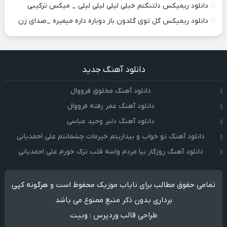
دانلود ریمیکس دلتنگتم خیلی لیلی لیلی لیلی _ میکس ترکیبی
دانلود ریمیکس گل توی گلدون باز دوباره داره میمیره _صدای زن
دانلود آهنگ جدید
دانلود آهنگ مخلوق فرووال
دانلود آهنگ عمر رفته فرووال
دانلود آهنگ دلبر وحید عباسی
دانلود آهنگ تو خواب و بیداریتم خیرمات چشمانتم علی احمدیانی
دانلود آهنگ روزگار بیا مردم واسه قلب ترک خورم علی احمدیانی
تمامی حقوق مطالب برای نایاب موزیک محفوظ است و هرگونه کپی
برداری بدون ذکر منبع ممنوع می باشد
طراحی قالب وردپرس
:
وبیت