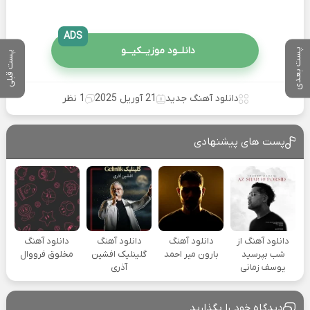
ADS
دانلــود موزیــکیـــو
پست بعدی
پست قبلی
دانلود آهنگ جدید
21 آوریل 2025
1 نظر
پست های پیشنهادی
دانلود آهنگ از
دانلود آهنگ
دانلود آهنگ
دانلود آهنگ
شب بپرسید
بارون میر احمد
گلینلیک افشین
مخلوق فرووال
یوسف زمانی
آذری
دیدگاه خود را بگذارید