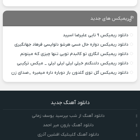
ریمیکس های جدید
دانلود ریمیکس ۹ تایی علیرضا اسپید
دانلود ریمیکس دواره حال مسی هرشو دلواپسی فرهاد جهانگیری
دانلود ریمیکس انگاری تو کالبدم تویی تنها چیزی که میتونم
دانلود ریمیکس دلتنگتم خیلی لیلی لیلی لیلی _ میکس ترکیبی
دانلود ریمیکس گل توی گلدون باز دوباره داره میمیره _صدای زن
دانلود آهنگ جدید
دانلود آهنگ از شب بپرسید یوسف زمانی
دانلود آهنگ بارون میر احمد
دانلود آهنگ گلینلیک افشین آذری