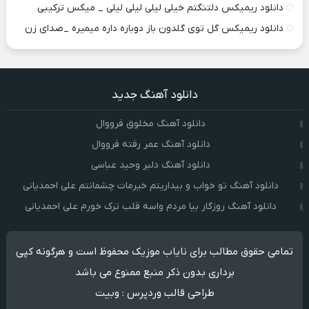
دانلود ریمیکس دلتنگتم خیلی لیلی لیلی لیلی _ میکس ترکیبی
دانلود ریمیکس گل توی گلدون باز دوباره داره میمیره _صدای زن
دانلود آهنگ جدید
دانلود آهنگ مخلوق فرووال
دانلود آهنگ عمر رفته فرووال
دانلود آهنگ دلبر وحید عباسی
دانلود آهنگ تو خواب و بیداریتم خیرمات چشمانتم علی احمدیانی
دانلود آهنگ روزگار بیا مردم واسه قلب ترک خورم علی احمدیانی
تمامی حقوق مطالب برای نایاب موزیک محفوظ است و هرگونه کپی
برداری بدون ذکر منبع ممنوع می باشد
طراحی قالب وردپرس
:
وبیت