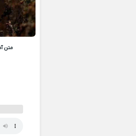
متن آه