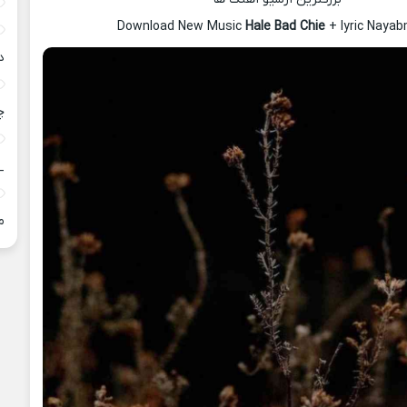
Download New Music
Hale Bad Chie
+ lyric Naya
د
چ
_
م