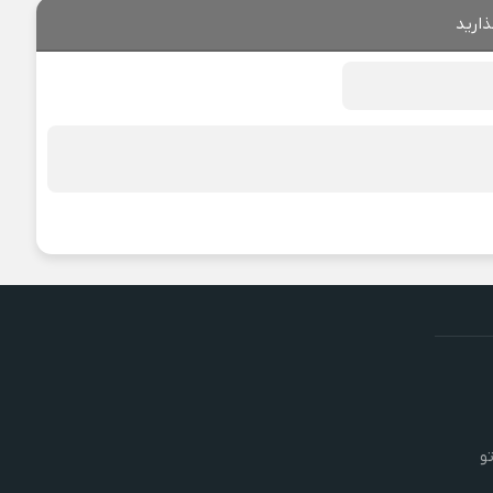
ذارید
و