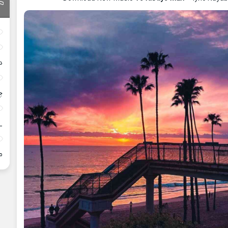
د
چ
_
م