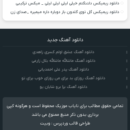
دانلود ریمیکس دلتنگتم خیلی لیلی لیلی لیلی _ میکس ترکیبی
دانلود ریمیکس گل توی گلدون باز دوباره داره میمیره _صدای زن
دانلود آهنگ جدید
دانلود آهنگ عشق اولم کسری زاهدی
دانلود آهنگ ماشالله ماشالله بلال زارعی
دانلود آهنگ پدر علی احمدیانی
دانلود آهنگ روزای بد برای من روزای خوب برای تو
دانلود آهنگ بزا برو شایان یو
تمامی حقوق مطالب برای نایاب موزیک محفوظ است و هرگونه کپی
برداری بدون ذکر منبع ممنوع می باشد
طراحی قالب وردپرس
:
وبیت