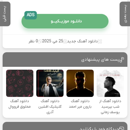
پست بعدی
پست قبلی
ADS
دانلــود موزیــکیـــو
دانلود آهنگ جدید
25 می 2025
0 نظر
پست های پیشنهادی
دانلود آهنگ از
دانلود آهنگ
دانلود آهنگ
دانلود آهنگ
شب بپرسید
بارون میر احمد
گلینلیک افشین
مخلوق فرووال
یوسف زمانی
آذری
دیدگاه خود را بگذارید