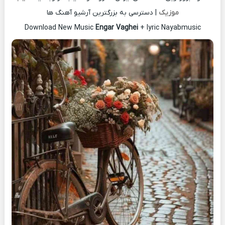
موزیک
| دسترسی به بزرگترین آرشیو آهنگ ها
Download New Music
Engar Vaghei
+ lyric Nayabmusic