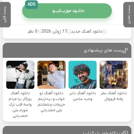
ADS
پست بعدی
پست قبلی
دانلــود موزیــکیـــو
دانلود آهنگ جدید
17 ژوئن 2026
0 نظر
پست های پیشنهادی
دانلود آهنگ عمر
دانلود آهنگ دلبر
دانلود آهنگ تو
دانلود آهنگ
رفته فرووال
وحید عباسی
خواب و بیداریتم
روزگار بیا مردم
خیرمات چشمانتم
واسه قلب ترک
علی احمدیانی
خورم علی
احمدیانی
دیدگاه خود را بگذارید