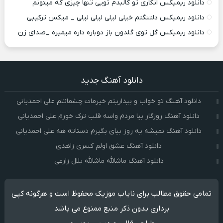
دانلود ریمیکس انگاری تو کالبدم تویی تنها چیزی که میتونم
دانلود ریمیکس دلتنگتم خیلی لیلی لیلی لیلی _ میکس ترکیبی
دانلود ریمیکس گل توی گلدون باز دوباره داره میمیره _صدای زن
دانلود آهنگ جدید
دانلود آهنگ تو خواب و بیداریتم خیرمات چشمانتم علی احمدیانی
دانلود آهنگ روزگار بیا مردم واسه قلب ترک خورم علی احمدیانی
دانلود آهنگ نمیشه یه روز بیای بگیرم دستاته هه علی احمدیانی
دانلود آهنگ عشق اولم کسری زاهدی
دانلود آهنگ ماشالله ماشالله بلال زارعی
تمامی حقوق مطالب برای نایاب موزیک محفوظ است و هرگونه کپی
برداری بدون ذکر منبع ممنوع می باشد